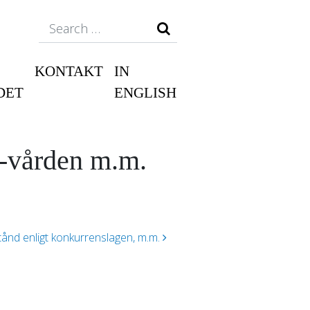
Search
KONTAKT
IN
DET
ENGLISH
M-vården m.m.
ånd enligt konkurrenslagen, m.m.