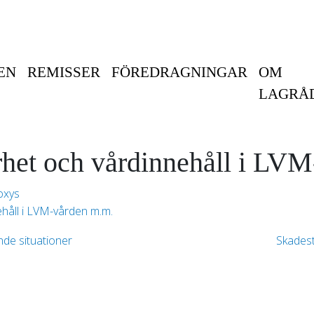
EN
REMISSER
FÖREDRAGNINGAR
OM
LAGRÅ
erhet och vårdinnehåll i LV
oxys
ehåll i LVM-vården m.m.
nde situationer
Skadest