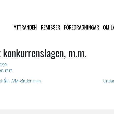
YTTRANDEN
REMISSER
FÖREDRAGNINGAR
OM L
t konkurrenslagen, m.m.
oxys
en, m.m.
ehåll i LVM-vården m.m.
Undan