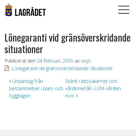
Lönegaranti vid gränsöverskridande
situationer
Publicerat den
24 februari, 2005
av
oxys
Lönegaranti vid gränsöverskridande situationer
Inläggsnavigering
Undantag från
Stärkt rättssäkerhet och
bestämmelser i plan- och
vårdinnehåll i LVM-vården
bygglagen
m.m.