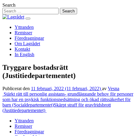
Hoppa
Search
till
innehåll
Yttranden
Remisser
Föredragningar
Om Lagrådet
Kontakt
In English
Tryggare bostadsrätt
(Justitiedepartementet)
Publicerat den
11 februari, 2022
(11 februari, 2022)
av
Vesna
Inläggsnavigering
Stärkt rätt till personlig assistans- grundläggande behov för personer
som har en psykisk funktionsnedsättning och ökad rättssäkerhet för
barn (Socialdepartementet)
Skärpt straff för gravfridsbrott
(Justitiedepartementet)
Yttranden
Remisser
Föredragningar