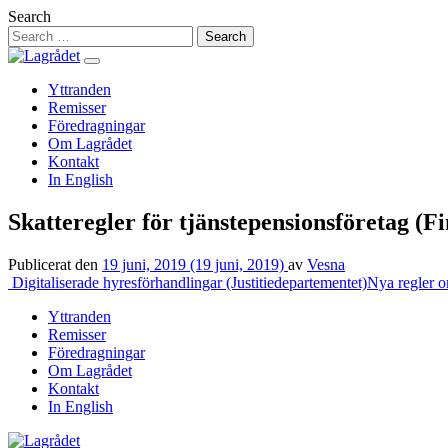
Hoppa
Search
till
innehåll
Yttranden
Remisser
Föredragningar
Om Lagrådet
Kontakt
In English
Skatteregler för tjänstepensionsföretag (
Publicerat den
19 juni, 2019
(19 juni, 2019)
av
Vesna
Inläggsnavigering
Digitaliserade hyresförhandlingar (Justitiedepartementet)
Nya regler o
Yttranden
Remisser
Föredragningar
Om Lagrådet
Kontakt
In English