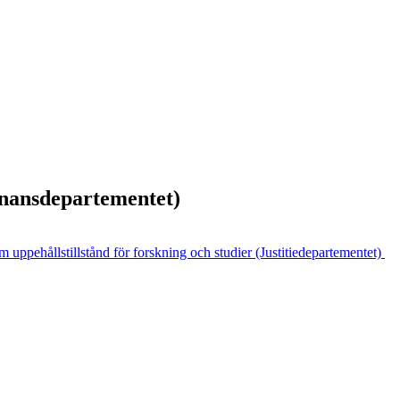
Finansdepartementet)
m uppehållstillstånd för forskning och studier (Justitiedepartementet)