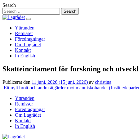
Hoppa
Search
till
innehåll
Yttranden
Remisser
Föredragningar
Om Lagrådet
Kontakt
In English
Skatteincitament för forskning och utveck
Publicerat den
11 juni, 2026
(15 juni, 2026)
av
christina
Inläggsnavigering
Ett nytt brott och andra åtgärder mot människohandel (Justitiedeparte
Yttranden
Remisser
Föredragningar
Om Lagrådet
Kontakt
In English