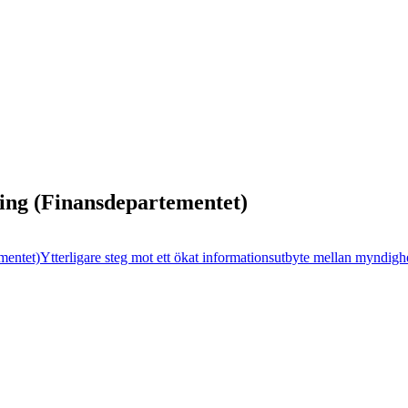
ling (Finansdepartementet)
mentet)
Ytterligare steg mot ett ökat informationsutbyte mellan myndighe