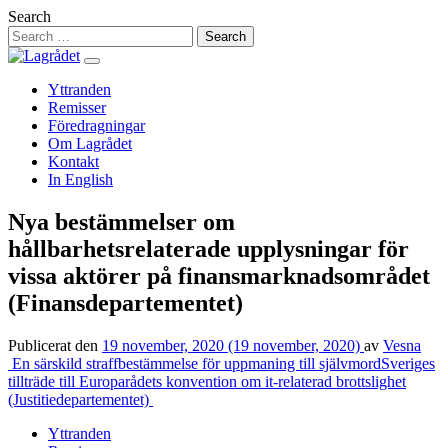
Hoppa
Search
till
innehåll
Yttranden
Remisser
Föredragningar
Om Lagrådet
Kontakt
In English
Nya bestämmelser om
hållbarhetsrelaterade upplysningar för
vissa aktörer på finansmarknadsområdet
(Finansdepartementet)
Publicerat den
19 november, 2020
(19 november, 2020)
av
Vesna
Inläggsnavigering
En särskild straffbestämmelse för uppmaning till självmord
Sveriges
tillträde till Europarådets konvention om it-relaterad brottslighet
(Justitiedepartementet)
Yttranden