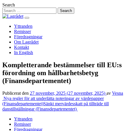
Hoppa
Search
till
innehåll
Yttranden
Remisser
Föredragningar
Om Lagrådet
Kontakt
In English
Kompletterande bestämmelser till EU:s
förordning om hållbarhetsbetyg
(Finansdepartementet)
Publicerat den
27 november, 2025
(27 november, 2025)
av
Vesna
Inläggsnavigering
Nya regler för att underlätta noteringar av värdepapper
(Finansdepartementet)
Sänkt mervärdesskatt på tillträde till
danstillställningar (Finansdepartementet)
Yttranden
Remisser
Föredragningar