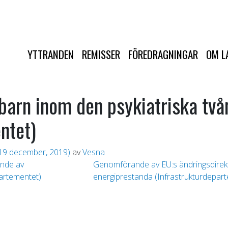
YTTRANDEN
REMISSER
FÖREDRAGNINGAR
OM L
 barn inom den psykiatriska tv
ntet)
19 december, 2019)
av
Vesna
nde av
Genomförande av EU:s ändringsdirek
partementet)
energiprestanda (Infrastrukturdepar