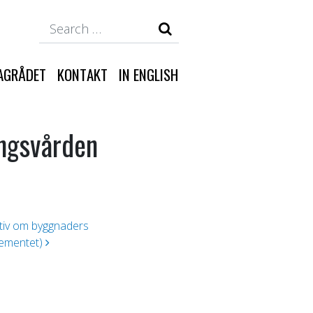
Search
AGRÅDET
KONTAKT
IN ENGLISH
ångsvården
tiv om byggnaders
tementet)