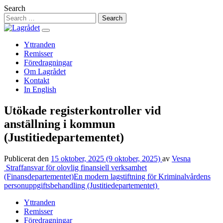
Hoppa
Search
till
innehåll
Yttranden
Remisser
Föredragningar
Om Lagrådet
Kontakt
In English
Utökade registerkontroller vid
anställning i kommun
(Justitiedepartementet)
Publicerat den
15 oktober, 2025
(9 oktober, 2025)
av
Vesna
Inläggsnavigering
Straffansvar för olovlig finansiell verksamhet
(Finansdepartementet)
En modern lagstiftning för Kriminalvårdens
personuppgiftsbehandling (Justitiedepartementet)
Yttranden
Remisser
Föredragningar