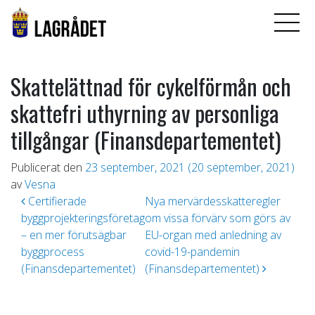
Skattelättnad för cykelförmån och
skattefri uthyrning av personliga
tillgångar (Finansdepartementet)
Publicerat den
23 september, 2021
(20 september, 2021)
av
Vesna
Inläggsnavigering
Certifierade
Nya mervärdesskatteregler
byggprojekteringsföretag
om vissa förvärv som görs av
– en mer förutsägbar
EU-organ med anledning av
byggprocess
covid-19-pandemin
(Finansdepartementet)
(Finansdepartementet)