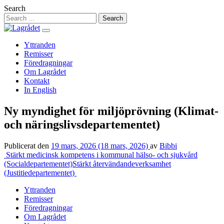
Hoppa
Search
till
innehåll
Yttranden
Remisser
Föredragningar
Om Lagrådet
Kontakt
In English
Ny myndighet för miljöprövning (Klimat-
och näringslivsdepartementet)
Publicerat den
19 mars, 2026
(18 mars, 2026)
av
Bibbi
Inläggsnavigering
Stärkt medicinsk kompetens i kommunal hälso- och sjukvård
(Socialdepartementet)
Stärkt återvändandeverksamhet
(Justitiedepartementet)
Yttranden
Remisser
Föredragningar
Om Lagrådet