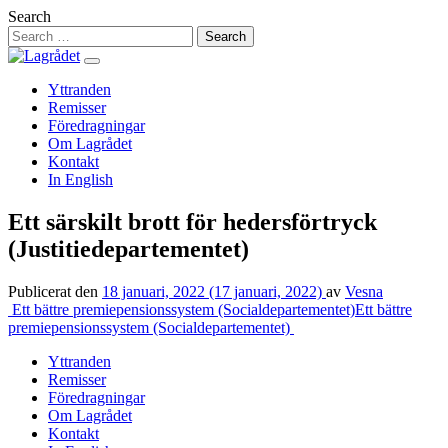
Hoppa
Search
till
innehåll
Yttranden
Remisser
Föredragningar
Om Lagrådet
Kontakt
In English
Ett särskilt brott för hedersförtryck
(Justitiedepartementet)
Publicerat den
18 januari, 2022
(17 januari, 2022)
av
Vesna
Inläggsnavigering
Ett bättre premiepensionssystem (Socialdepartementet)
Ett bättre
premiepensionssystem (Socialdepartementet)
Yttranden
Remisser
Föredragningar
Om Lagrådet
Kontakt