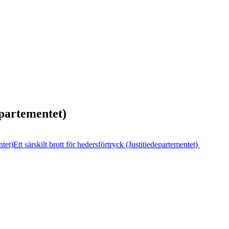
epartementet)
tet)
Ett särskilt brott för hedersförtryck (Justitiedepartementet)