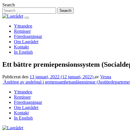
Hoppa
Search
till
innehåll
Yttranden
Remisser
Föredragningar
Om Lagrådet
Kontakt
In English
Ett bättre premiepensionssystem (Sociald
Publicerat den
13 januari, 2022
(12 januari, 2022)
av
Vesna
Inläggsnavigering
Ändring av andelstal i gemensamhetsanläggningar (Justitiedepartemen
Yttranden
Remisser
Föredragningar
Om Lagrådet
Kontakt
In English