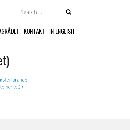
Search
AGRÅDET
KONTAKT
IN ENGLISH
et)
kursförfarande
artementet)