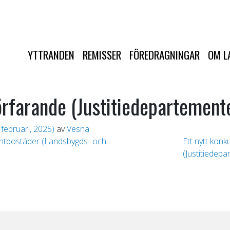
YTTRANDEN
REMISSER
FÖREDRAGNINGAR
OM L
örfarande (Justitiedepartement
 februari, 2025)
av
Vesna
entbostäder (Landsbygds- och
Ett nytt kon
(Justitiedep