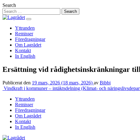
Hoppa
Search
till
innehåll
Yttranden
Remisser
Föredragningar
Om Lagrådet
Kontakt
In English
Ersättning vid rådighetsinskränkningar til
Publicerat den
19 mars, 2026
(18 mars, 2026)
av
Bibbi
Inläggsnavigering
Vindkraft i kommuner – intäktsdelning (Klimat- och näringslivsdepar
Yttranden
Remisser
Föredragningar
Om Lagrådet
Kontakt
In English