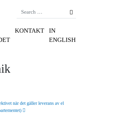
Search
KONTAKT
IN
DET
ENGLISH
nik
ivet när det gäller leverans av el
partementet)