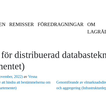
EN
REMISSER
FÖREDRAGNINGAR
OM
LAGRÅ
 för distribuerad databastek
mentet)
ovember, 2022)
av
Vesna
e att hindra att bestämmelserna om
Genomförande av elmarknadsdirekt
partementet)
och aggregering (Infrastrukturde