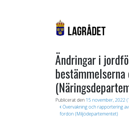
Ändringar i jordfö
bestämmelserna o
(Näringsdepartem
Publicerat den
15 november, 2022
(
Inläggsnavigering
Övervakning och rapportering av u
fordon (Miljödepartementet)