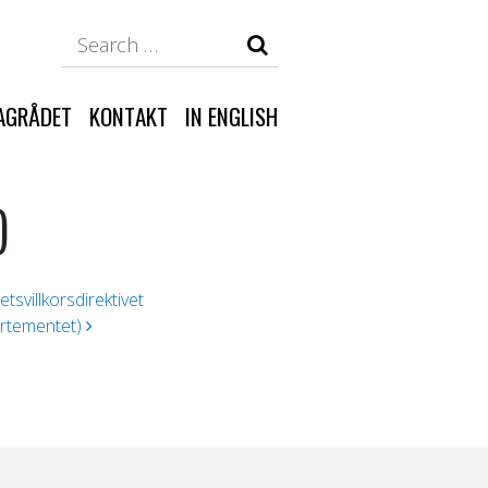
Search
AGRÅDET
KONTAKT
IN ENGLISH
)
svillkorsdirektivet
rtementet)