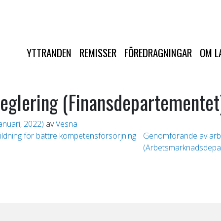
YTTRANDEN
REMISSER
FÖREDRAGNINGAR
OM L
reglering (Finansdepartementet
anuari, 2022)
av
Vesna
ldning för bättre kompetensförsörjning
Genomförande av arbet
(Arbetsmarknadsdepa