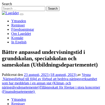
Hoppa
Search
till
innehåll
Yttranden
Remisser
Föredragningar
Om Lagrådet
Kontakt
In English
Bättre anpassad undervisningstid i
grundskolan, specialskolan och
sameskolan (Utbildningsdepartementet)
Publicerat den
23 augusti, 2023
(18 augusti, 2023)
av
Vesna
Inläggsnavigering
Näringsförbud till följd av förbud att bedriva näringsverksamhet
som har meddelats i en annan stat (Klimat- och
näringslivsdepartementet)
Tilläggsskatt för företag i stora koncerner
(Finansdepartementet)
Yttranden
Remisser