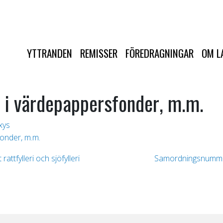
YTTRANDEN
REMISSER
FÖREDRAGNINGAR
OM L
ar i värdepappersfonder, m.m.
xys
fonder, m.m.
attfylleri och sjöfylleri
Samordningsnumme