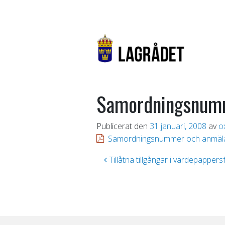
Samordningsnumm
Publicerat den
31 januari, 2008
av
o
Samordningsnummer och anmäla
Inläggsnavigering
Tillåtna tillgångar i värdepapper