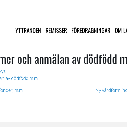
YTTRANDEN
REMISSER
FÖREDRAGNINGAR
OM L
er och anmälan av dödfödd m
xys
n av dödfödd m.m.
sfonder, m.m.
Ny vårdform in