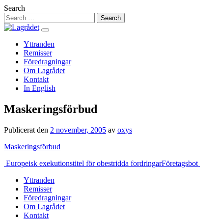
Hoppa
Search
till
innehåll
Yttranden
Remisser
Föredragningar
Om Lagrådet
Kontakt
In English
Maskeringsförbud
Publicerat den
2 november, 2005
av
oxys
Maskeringsförbud
Inläggsnavigering
Europeisk exekutionstitel för obestridda fordringar
Företagsbot
Yttranden
Remisser
Föredragningar
Om Lagrådet
Kontakt