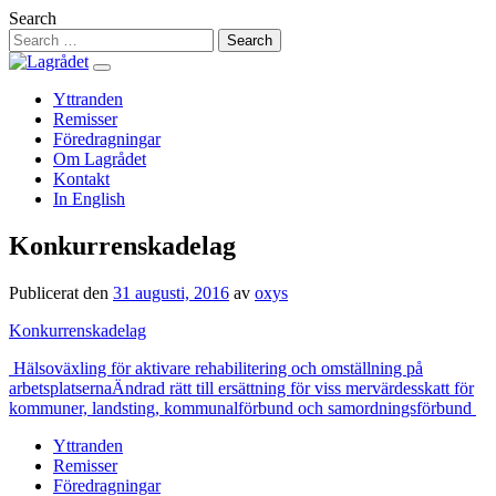
Hoppa
Search
till
innehåll
Yttranden
Remisser
Föredragningar
Om Lagrådet
Kontakt
In English
Konkurrenskadelag
Publicerat den
31 augusti, 2016
av
oxys
Konkurrenskadelag
Inläggsnavigering
Hälsoväxling för aktivare rehabilitering och omställning på
arbetsplatserna
Ändrad rätt till ersättning för viss mervärdesskatt för
kommuner, landsting, kommunalförbund och samordningsförbund
Yttranden
Remisser
Föredragningar