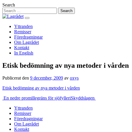
Hoppa
Search
till
innehåll
Yttranden
Remisser
Föredragningar
Om Lagrådet
Kontakt
In English
Etisk bedömning av nya metoder i vården
Publicerat den
9 december, 2009
av
oxys
Etisk bedömning av nya metoder i vården
Inläggsnavigering
En nedre promillegräns för sjöfylleri
Skyddslagen
Yttranden
Remisser
Föredragningar
Om Lagrådet
Kontakt