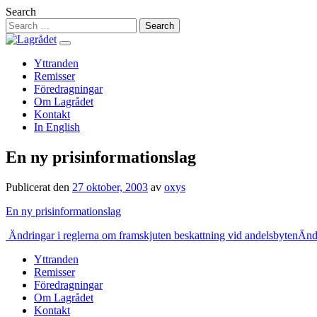
Hoppa
Search
till
innehåll
Yttranden
Remisser
Föredragningar
Om Lagrådet
Kontakt
In English
En ny prisinformationslag
Publicerat den
27 oktober, 2003
av
oxys
En ny prisinformationslag
Inläggsnavigering
Ändringar i reglerna om framskjuten beskattning vid andelsbyten
Ändr
Yttranden
Remisser
Föredragningar
Om Lagrådet
Kontakt