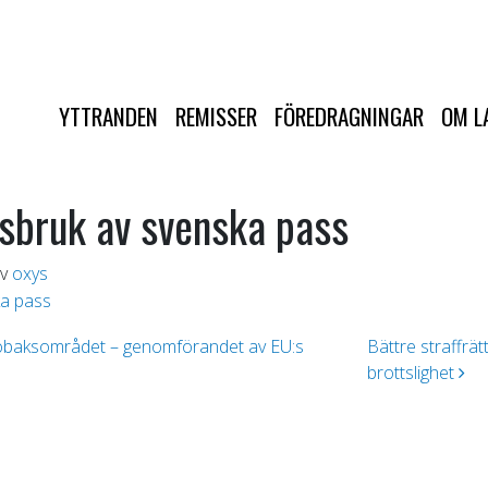
YTTRANDEN
REMISSER
FÖREDRAGNINGAR
OM L
sbruk av svenska pass
v
oxys
ka pass
tobaksområdet – genomförandet av EU:s
Bättre straffrät
brottslighet