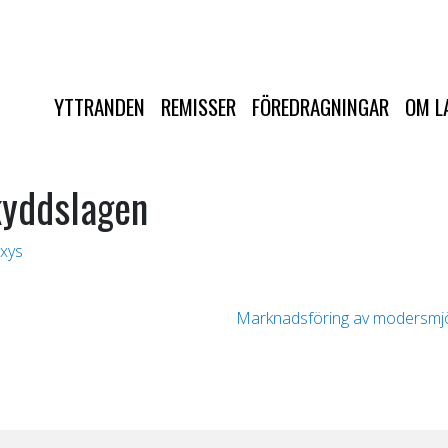
YTTRANDEN
REMISSER
FÖREDRAGNINGAR
OM L
kyddslagen
xys
Marknadsföring av modersmjöl