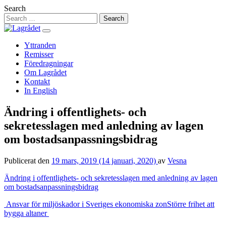
Hoppa
Search
till
innehåll
Yttranden
Remisser
Föredragningar
Om Lagrådet
Kontakt
In English
Ändring i offentlighets- och
sekretesslagen med anledning av lagen
om bostadsanpassningsbidrag
Publicerat den
19 mars, 2019
(14 januari, 2020)
av
Vesna
Ändring i offentlighets- och sekretesslagen med anledning av lagen
om bostadsanpassningsbidrag
Inläggsnavigering
Ansvar för miljöskador i Sveriges ekonomiska zon
Större frihet att
bygga altaner