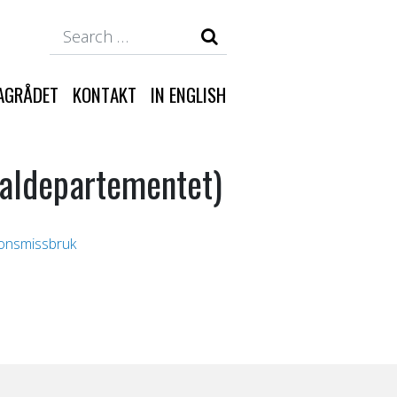
Search
AGRÅDET
KONTAKT
IN ENGLISH
ialdepartementet)
tionsmissbruk