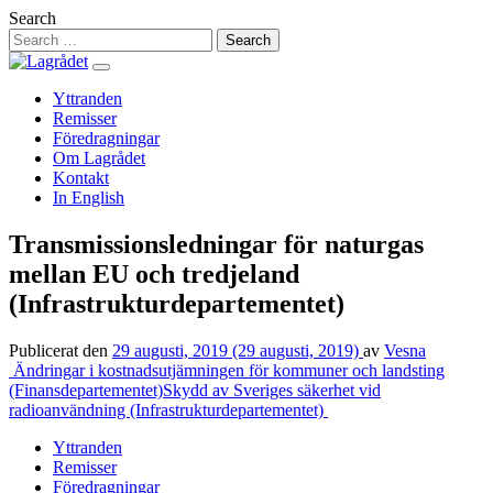
Hoppa
Search
till
innehåll
Yttranden
Remisser
Föredragningar
Om Lagrådet
Kontakt
In English
Transmissionsledningar för naturgas
mellan EU och tredjeland
(Infrastrukturdepartementet)
Publicerat den
29 augusti, 2019
(29 augusti, 2019)
av
Vesna
Inläggsnavigering
Ändringar i kostnadsutjämningen för kommuner och landsting
(Finansdepartementet)
Skydd av Sveriges säkerhet vid
radioanvändning (Infrastrukturdepartementet)
Yttranden
Remisser
Föredragningar