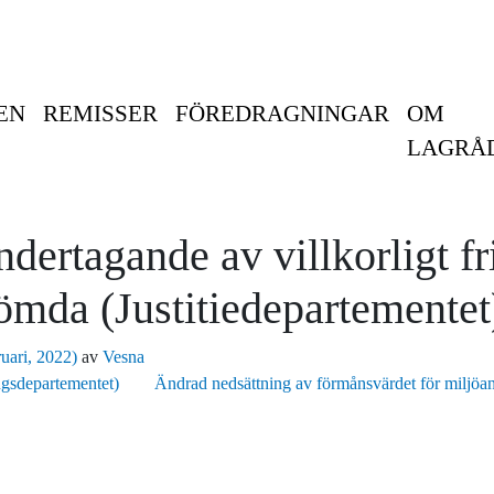
EN
REMISSER
FÖREDRAGNINGAR
OM
LAGRÅ
ndertagande av villkorligt f
ömda (Justitiedepartementet
ruari, 2022)
av
Vesna
ngsdepartementet)
Ändrad nedsättning av förmånsvärdet för miljöa