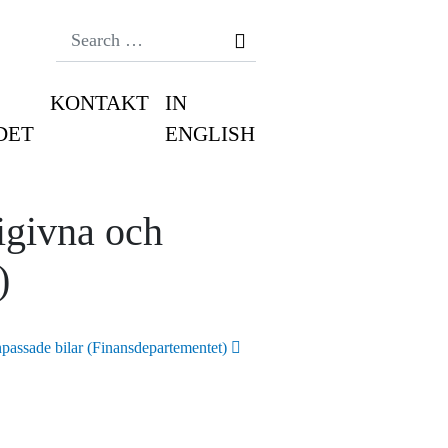
Search
KONTAKT
IN
DET
ENGLISH
rigivna och
)
npassade bilar (Finansdepartementet)