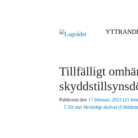
YTTRAND
Tillfälligt omhä
skyddstillsynsd
Publicerat den
17 februari, 2022
(21 feb
Inläggsnavigering
Ett mer likvärdigt skolval (Utbildni