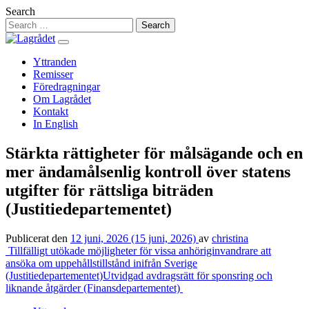
Hoppa
Search
till
innehåll
Yttranden
Remisser
Föredragningar
Om Lagrådet
Kontakt
In English
Stärkta rättigheter för målsägande och en
mer ändamålsenlig kontroll över statens
utgifter för rättsliga biträden
(Justitiedepartementet)
Publicerat den
12 juni, 2026
(15 juni, 2026)
av
christina
Inläggsnavigering
Tillfälligt utökade möjligheter för vissa anhöriginvandrare att
ansöka om uppehållstillstånd inifrån Sverige
(Justitiedepartementet)
Utvidgad avdragsrätt för sponsring och
liknande åtgärder (Finansdepartementet)