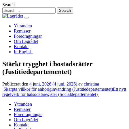
Hoppa
Search
till
innehåll
Yttranden
Remisser
Föredragningar
Om Lagrådet
Kontakt
In English
Stärkt trygghet i bostadsrätter
(Justitiedepartementet)
Publicerat den
4 juni, 2026
(4 juni, 2026)
av
christina
Inläggsnavigering
Skärpta villkor för anhöriginvandring (Justitiedepartementet)
Ett nytt
regelverk för hälsodataregister (Socialdepartementet)
Yttranden
Remisser
Föredragningar
Om Lagrådet
Kontakt