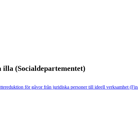
a illa (Socialdepartementet)
ttereduktion för gåvor från juridiska personer till ideell verksamhet (F