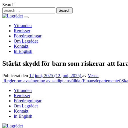
Hoppa
Search
till
innehåll
Yttranden
Remisser
Föredragningar
Om Lagrådet
Kontakt
In English
Stärkt skydd för barn som riskerar att far
Publicerat den
12 juni, 2025
(12 juni, 2025)
av
Vesna
Inläggsnavigering
Regler om avstängning av statligt anställda (Finansdepartementet)
Ska
Yttranden
Remisser
Föredragningar
Om Lagrådet
Kontakt
In English