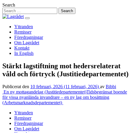
Hoppa
Search
till
innehåll
Yttranden
Remisser
Föredragningar
Om Lagrådet
Kontakt
In English
Stärkt lagstiftning mot hedersrelaterat
våld och förtryck (Justitiedepartementet)
Publicerat den
10 februari, 2026
(11 februari, 2026)
av
Bibbi
Inläggsnavigering
En ny mottagandelag (Justitiedepartementet)
Tidsbegränsat boende
för vissa nyanlända invandrare – en ny lag om bosättning
(Arbetsmarknadsdepartementet)
Yttranden
Remisser
Föredragningar
Om Lagrådet