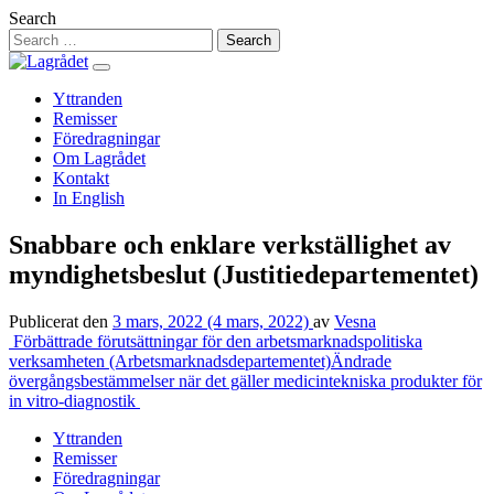
Hoppa
Search
till
innehåll
Yttranden
Remisser
Föredragningar
Om Lagrådet
Kontakt
In English
Snabbare och enklare verkställighet av
myndighetsbeslut (Justitiedepartementet)
Publicerat den
3 mars, 2022
(4 mars, 2022)
av
Vesna
Inläggsnavigering
Förbättrade förutsättningar för den arbetsmarknadspolitiska
verksamheten (Arbetsmarknadsdepartementet)
Ändrade
övergångsbestämmelser när det gäller medicintekniska produkter för
in vitro-diagnostik
Yttranden
Remisser
Föredragningar