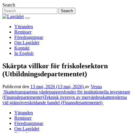
Hoppa
Search
till
innehåll
Yttranden
Remisser
Föredragningar
Om Lagrådet
Kontakt
In English
Skärpta villkor för friskolesektorn
(Utbildningsdepartementet)
Publicerat den
13 maj, 2026
(13 maj, 2026)
av
Vesna
Inläggsnavigering
Skattetransparenta värdepappersfonder för institutionella investerare
(Finansdepartementet)
Teknisk översyn av mervärdesskattereglerna
vid gränsöverskridande handel (Finansdepartementet)
Yttranden
Remisser
Föredragningar
Om Lagrådet