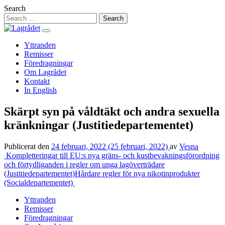
Hoppa
Search
till
innehåll
Yttranden
Remisser
Föredragningar
Om Lagrådet
Kontakt
In English
Skärpt syn på våldtäkt och andra sexuella
kränkningar (Justitiedepartementet)
Publicerat den
24 februari, 2022
(25 februari, 2022)
av
Vesna
Inläggsnavigering
Kompletteringar till EU:s nya gräns- och kustbevakningsförordning
och förtydliganden i regler om unga lagöverträdare
(Justitiedepartementet)
Hårdare regler för nya nikotinprodukter
(Socialdepartementet)
Yttranden
Remisser
Föredragningar