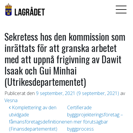
Sekretess hos den kommission som
inrättats för att granska arbetet
med att uppnå frigivning av Dawit
Isaak och Gui Minhai
(Utrikesdepartementet)
Publicerat den
9 september, 2021
(9 september, 2021)
av
Vesna
Inläggsnavigering
Komplettering av den
Certifierade
utvidgade
byggprojekteringsföretag –
fåmansföretagsdefinitionen
en mer förutsägbar
(Finansdepartementet)
byggprocess