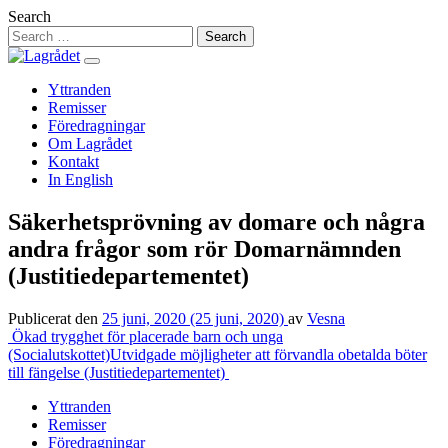
Hoppa
Search
till
innehåll
Yttranden
Remisser
Föredragningar
Om Lagrådet
Kontakt
In English
Säkerhetsprövning av domare och några
andra frågor som rör Domarnämnden
(Justitiedepartementet)
Publicerat den
25 juni, 2020
(25 juni, 2020)
av
Vesna
Inläggsnavigering
Ökad trygghet för placerade barn och unga
(Socialutskottet)
Utvidgade möjligheter att förvandla obetalda böter
till fängelse (Justitiedepartementet)
Yttranden
Remisser
Föredragningar