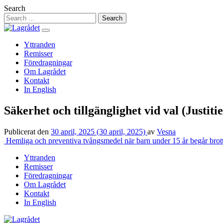
Hoppa
Search
till
innehåll
Yttranden
Remisser
Föredragningar
Om Lagrådet
Kontakt
In English
Säkerhet och tillgänglighet vid val (Justit
Publicerat den
30 april, 2025
(30 april, 2025)
av
Vesna
Inläggsnavigering
Hemliga och preventiva tvångsmedel när barn under 15 år begår brott 
Yttranden
Remisser
Föredragningar
Om Lagrådet
Kontakt
In English