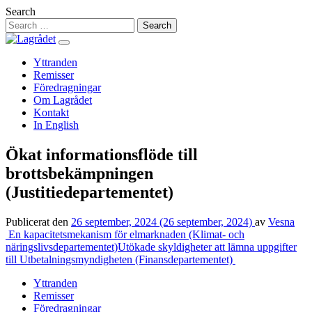
Hoppa
Search
till
innehåll
Yttranden
Remisser
Föredragningar
Om Lagrådet
Kontakt
In English
Ökat informationsflöde till
brottsbekämpningen
(Justitiedepartementet)
Publicerat den
26 september, 2024
(26 september, 2024)
av
Vesna
Inläggsnavigering
En kapacitetsmekanism för elmarknaden (Klimat- och
näringslivsdepartementet)
Utökade skyldigheter att lämna uppgifter
till Utbetalningsmyndigheten (Finansdepartementet)
Yttranden
Remisser
Föredragningar