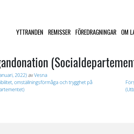
YTTRANDEN
REMISSER
FÖREDRAGNINGAR
OM L
rgandonation (Socialdepartemen
anuari, 2022)
av
Vesna
ibilitet, omställningsförmåga och trygghet på
Förs
artementet)
(Ut