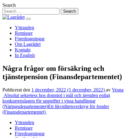
Hoppa
Search
till
innehåll
Yttranden
Remisser
Föredragningar
Om Lagrådet
Kontakt
In English
Några frågor om försäkring och
tjänstepension (Finansdepartementet)
Publicerat den
1 december, 2022
(1 december, 2022)
av
Vesna
Inläggsnavigering
Absolut sekretess hos domstol i mål och ärenden enligt
konkurrenslagen för uppgifter i vissa handlingar
(Näringsdepartementet)
Ett likviditetsverktyg för fonder
(Finansdepartementet)
Yttranden
Remisser
Föredragningar