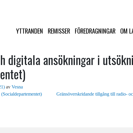
YTTRANDEN
REMISSER
FÖREDRAGNINGAR
OM L
 digitala ansökningar i utsökn
entet)
21)
av
Vesna
 (Socialdepartementet)
Gränsöverskridande tillgång till radio- o