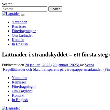
Hoppa
Search
till
innehåll
Yttranden
Remisser
Föredragningar
Om Lagrådet
Kontakt
In English
Lättnader i strandskyddet – ett första ste
Publicerat den
20 januari, 2025
(20 januari, 2025)
av
Vesna
Inläggsnavigering
Regellättnader och ökad transparens på värdepappersmarknaden (Fin
Yttranden
Remisser
Föredragningar
Om Lagrådet
Kontakt
In English