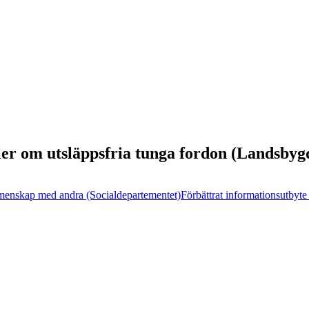
ler om utsläppsfria tunga fordon (Landsbyg
 gemenskap med andra (Socialdepartementet)
Förbättrat informationsutby