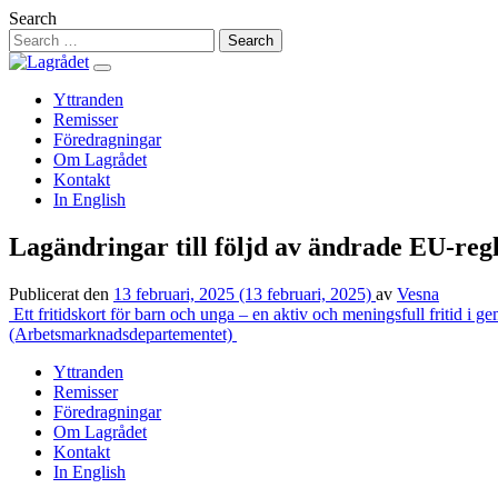
Hoppa
Search
till
innehåll
Yttranden
Remisser
Föredragningar
Om Lagrådet
Kontakt
In English
Lagändringar till följd av ändrade EU-reg
Publicerat den
13 februari, 2025
(13 februari, 2025)
av
Vesna
Inläggsnavigering
Ett fritidskort för barn och unga – en aktiv och meningsfull fritid i
(Arbetsmarknadsdepartementet)
Yttranden
Remisser
Föredragningar
Om Lagrådet
Kontakt
In English