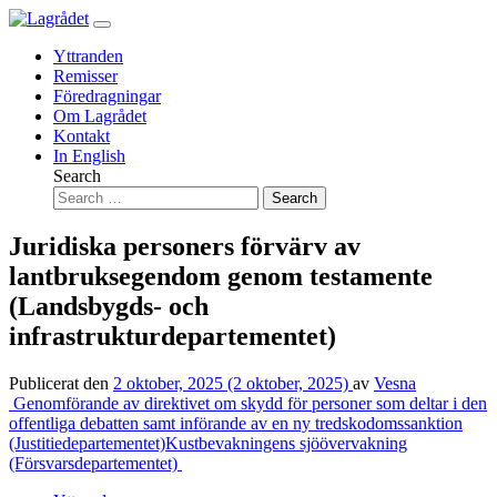
Hoppa
till
Yttranden
innehåll
Remisser
Föredragningar
Om Lagrådet
Kontakt
In English
Search
Juridiska personers förvärv av
lantbruksegendom genom testamente
(Landsbygds- och
infrastrukturdepartementet)
Publicerat den
2 oktober, 2025
(2 oktober, 2025)
av
Vesna
Inläggsnavigering
Genomförande av direktivet om skydd för personer som deltar i den
offentliga debatten samt införande av en ny tredskodomssanktion
(Justitiedepartementet)
Kustbevakningens sjöövervakning
(Försvarsdepartementet)