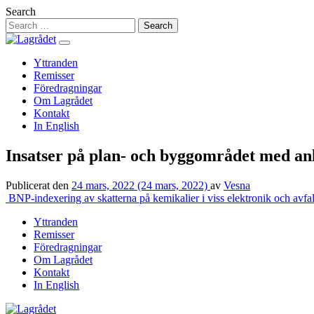
Hoppa
Search
till
innehåll
Yttranden
Remisser
Föredragningar
Om Lagrådet
Kontakt
In English
Insatser på plan- och byggområdet med an
Publicerat den
24 mars, 2022
(24 mars, 2022)
av
Vesna
Inläggsnavigering
BNP-indexering av skatterna på kemikalier i viss elektronik och avfa
Yttranden
Remisser
Föredragningar
Om Lagrådet
Kontakt
In English