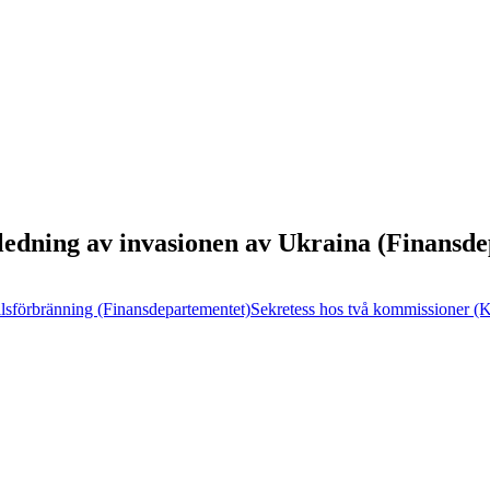
ledning av invasionen av Ukraina (Finansd
llsförbränning (Finansdepartementet)
Sekretess hos två kommissioner (